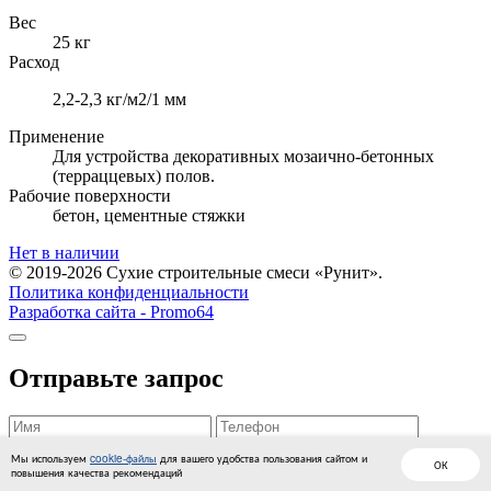
Вес
25 кг
Расход
2,2-2,3 кг/м2/1 мм
Применение
Для устройства декоративных мозаично-бетонных
(терраццевых) полов.
Рабочие поверхности
бетон, цементные стяжки
Нет в наличии
© 2019-2026 Сухие строительные смеси «Рунит».
Политика конфиденциальности
Разработка сайта -
Promo64
Отправьте запрос
Cогласен
с условиями обработки персональных данных
.
Мы используем
cookie-файлы
для вашего удобства пользования сайтом и
ОК
повышения качества рекомендаций
Отправить