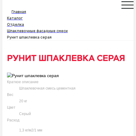
О КОМПАНИИ
Главная
Каталог
Отделка
Шпаклевочные фасадные смеси
КАТАЛОГ
Рунит шпаклевка серая
РУНИТ ШПАКЛЕВКА СЕРАЯ
СИСТЕМА СПИРАЛЬНЫХ АНКЕРОВ RSA
Краткое описание
УСЛУГИ
Шпаклевочная смесь цементная
Вес
20 кг
Цвет
ДОСТАВКА
Серый
Расход
1,3 кг/м2/1 мм