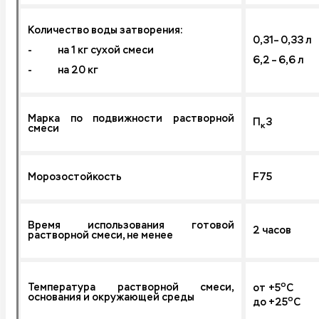
Количество воды затворения:
0,31– 0,33 л
- на 1 кг сухой смеси
6,2 – 6,6 л
- на 20 кг
Марка по подвижности растворной
П
3
к
смеси
Морозостойкость
F75
Время использования готовой
2 часов
растворной смеси, не менее
о
Температура растворной смеси,
от +5
С
основания и окружающей среды
о
до +25
С