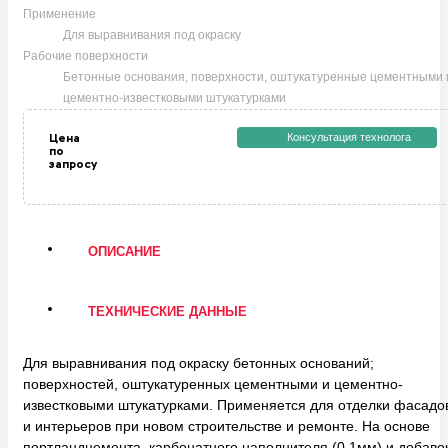
НОВОСТИ И АКЦИИ
Применение
Для выравнивания под окраску
Рабочие поверхности
Бетонные основания, поверхности, оштукатуренные цементными 
КОНТАКТЫ
цементно-известковыми штукатурками
Цена
Консультация технолога
по
запросу
ОПИСАНИЕ
ТЕХНИЧЕСКИЕ ДАННЫЕ
Для выравнивания под окраску бетонных оснований;
поверхностей, оштукатуренных цементными и цементно-
известковыми штукатурками. Применяется для отделки фасадо
и интерьеров при новом строительстве и ремонте. На основе
портландцемента, карбонатного наполнителя (0,1мм) и добавок