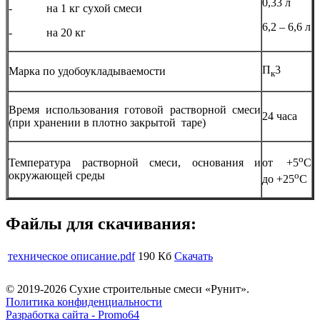
0,33 л
- на 1 кг сухой смеси
6,2 – 6,6 л
- на 20 кг
П
3
Марка по удобоукладываемости
к
Время использования готовой растворной смеси
24 часа
(при хранении в плотно закрытой таре)
о
Температура растворной смеси, основания и
от +5
С
окружающей среды
о
до +25
С
Файлы для скачивания:
техническое описание.pdf
190 Кб
Скачать
© 2019-2026 Сухие строительные смеси «Рунит».
Политика конфиденциальности
Разработка сайта -
Promo64