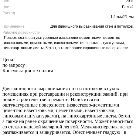
Вес
20 кг
Цвет
Белый
Расход
1,2 кг/м2/1 мм
Применение
Для финишного выравнивания стен и потолков.
Рабочие поверхности
Поверхности, оштукатуренные известково-цементными, цементно-
известковыми, цементными, известковыми, гипсовыми штукатурками,
гипсокартонные листы, бетон, а также ранее окрашенные поверхности
Цена
по запросу
Консультация технолога
Для финишного выравнивания стен и потолков в сухих
помещениях при реставрации и реконструкции зданий, при
новом строительстве и ремонте. Наносится на
оштукатуренные поверхности (известково-цементными,
цементно-известковыми, цементными, известковыми,
гипсовыми штукатурками), на гипсокартонные листы, бетон,
а также на ранее окрашенные поверхности. Может наноситься
со стеклотканевой малярной лентой. Мелкодисперсная, легко
разглаживается и зашкуривается. Обеспечивает гладкую «в