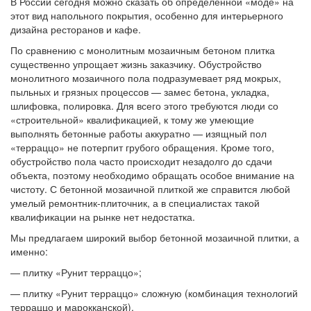
В России сегодня можно сказать об определенной «моде» на
этот вид напольного покрытия, особенно для интерьерного
дизайна ресторанов и кафе.
По сравнению с монолитным мозаичным бетоном плитка
существенно упрощает жизнь заказчику. Обустройство
монолитного мозаичного пола подразумевает ряд мокрых,
пыльных и грязных процессов — замес бетона, укладка,
шлифовка, полировка. Для всего этого требуются люди со
«строительной» квалификацией, к тому же умеющие
выполнять бетонные работы аккуратно — изящный пол
«терраццо» не потерпит грубого обращения. Кроме того,
обустройство пола часто происходит незадолго до сдачи
объекта, поэтому необходимо обращать особое внимание на
чистоту. С бетонной мозаичной плиткой же справится любой
умелый ремонтник-плиточник, а в специалистах такой
квалификации на рынке нет недостатка.
Мы предлагаем широкий выбор бетонной мозаичной плитки, а
именно:
— плитку «Рунит терраццо»;
— плитку «Рунит терраццо» сложную (комбинация технологий
терраццо и марокканской).